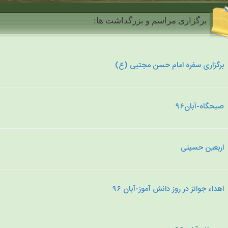
برگزاری مراسم و بزرگداشت ها:
برگزاری سفره امام حسن مجتبی (ع)
صبحگاه-آبان۹۶
اربعین حسینی
اهداء جوائز در روز دانش آموز-آبان ۹۶